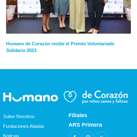
Humano de Corazón recibe el Premio Voluntariado
Solidario 2023
Filiales
Sobre Nosotros
ARS Primera
Fundaciones Aliadas
Noticias