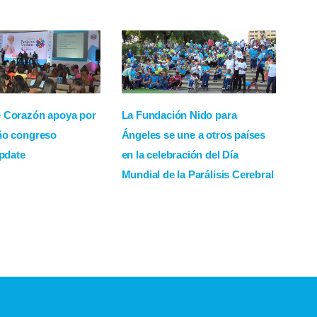
 Corazón apoya por
La Fundación Nido para
ño congreso
Ángeles se une a otros países
Update
en la celebración del Día
Mundial de la Parálisis Cerebral