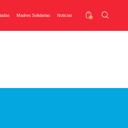
iadas
Madres Solidarias
Noticias
0
iones Aliadas
Madres Solidarias
Noticias
0