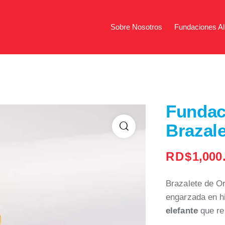
Sobre Nosotros
Fundaciones Al
Sobre Nosotros
Fundac
Fundac
Brazal
RD$
1,000
Brazalete de O
engarzada en hi
elefante
que rep