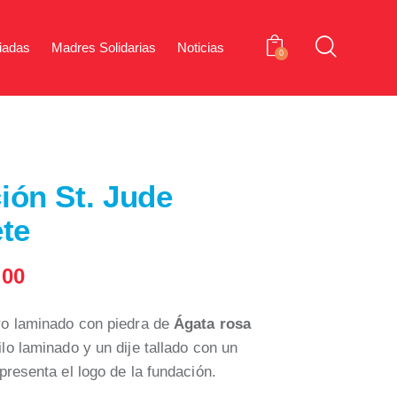
iadas
Madres Solidarias
Noticias
0
iones Aliadas
Madres Solidarias
Noticias
0
ión St. Jude
ete
.00
ro laminado con piedra de
Ágata rosa
lo laminado y un dije tallado con un
resenta el logo de la fundación.