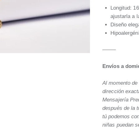
Longitud: 1
ajustarla a 
Diseño eleg
Hipoalergéni
——–
Envíos a domic
Al momento de r
dirección exact
Mensajería Pre
después de la 
tú podemos cont
niñas puedan s