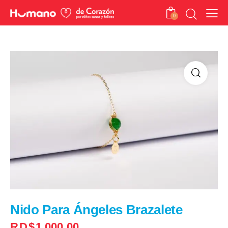
0
Nido Para Ángeles Brazalete
RD$
1,000.00