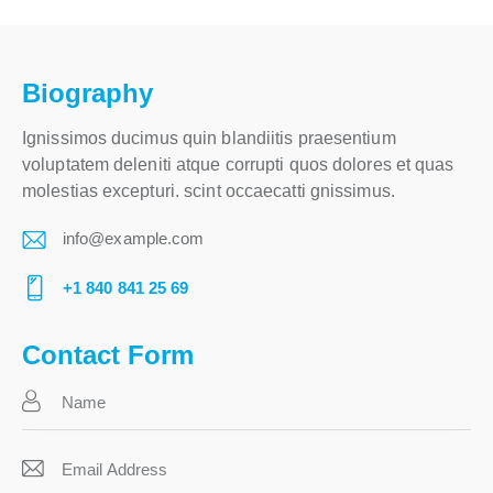
Biography
Ignissimos ducimus quin blandiitis praesentium
voluptatem deleniti atque corrupti quos dolores et quas
molestias excepturi. scint occaecatti gnissimus.
info@example.com
E-
+1 840 841 25 69
m
Ph
ail:
on
Contact Form
e: