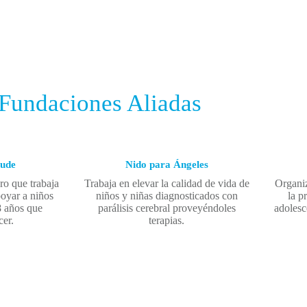
 Fundaciones Aliadas
Jude
Nido para Ángeles
cro que trabaja
Trabaja en elevar la calidad de vida de
Organiz
oyar a niños
niños y niñas diagnosticados con
la p
8 años que
parálisis cerebral proveyéndoles
adolesc
cer.
terapias.