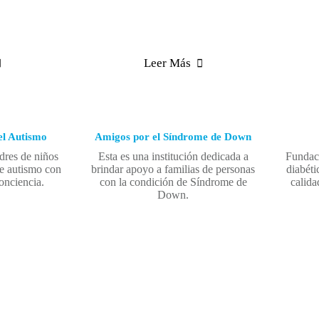
Leer Más
el Autismo
Amigos por el Síndrome de Down
dres de niños
Esta es una institución dedicada a
Fundaci
de autismo con
brindar apoyo a familias de personas
diabéti
conciencia.
con la condición de Síndrome de
calida
Down.